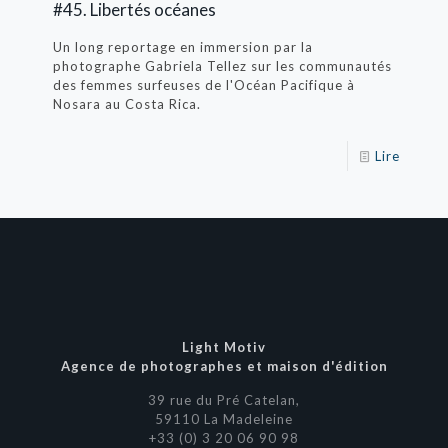
#45. Libertés océanes
Un long reportage en immersion par la
photographe Gabriela Tellez sur les communautés
des femmes surfeuses de l'Océan Pacifique à
Nosara au Costa Rica.
Lire
Light Motiv
Agence de photographes et maison d'édition
39 rue du Pré Catelan,
59110 La Madeleine
+33 (0) 3 20 06 90 98