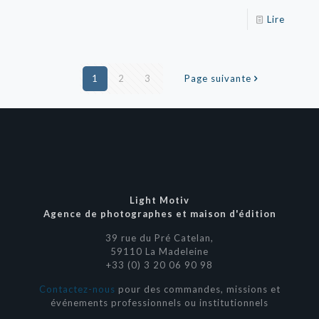
Lire
1
2
3
Page suivante
Light Motiv
Agence de photographes et maison d'édition
39 rue du Pré Catelan,
59110 La Madeleine
+33 (0) 3 20 06 90 98
Contactez-nous
pour des commandes, missions et
événements professionnels ou institutionnels