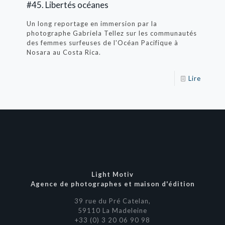
#45. Libertés océanes
Un long reportage en immersion par la
photographe Gabriela Tellez sur les communautés
des femmes surfeuses de l'Océan Pacifique à
Nosara au Costa Rica.
Lire
Light Motiv
Agence de photographes et maison d'édition
39 rue du Pré Catelan,
59110 La Madeleine
+33 (0) 3 20 06 90 98