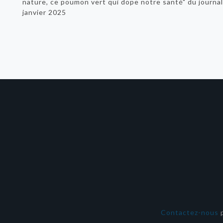
nature, ce poumon vert qui dope notre santé" du journa
janvier 2025
Contactez-nous