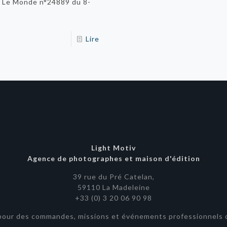
l Le Monde n°24889 du 8­
Lire
Light Motiv
Agence de photographes et maison d'édition
39 rue du Pré Catelan,
59110 La Madeleine
+33 (0) 3 20 06 90 98
pour des commandes, missions et événements professionnels o