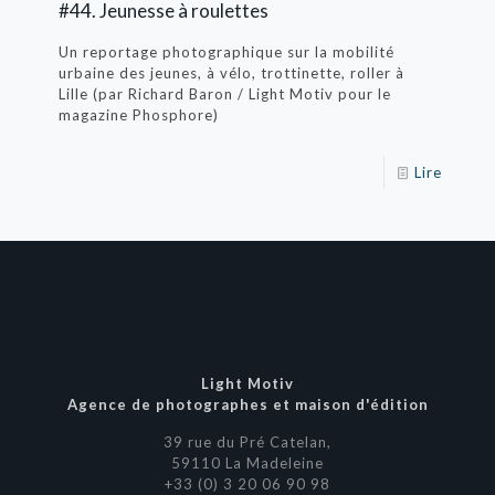
#44. Jeunesse à roulettes
Un reportage photographique sur la mobilité
urbaine des jeunes, à vélo, trottinette, roller à
Lille (par Richard Baron / Light Motiv pour le
magazine Phosphore)
Lire
Light Motiv
Agence de photographes et maison d'édition
39 rue du Pré Catelan,
59110 La Madeleine
+33 (0) 3 20 06 90 98