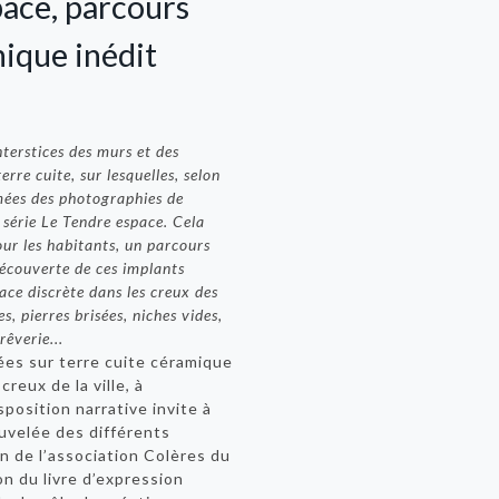
ace, parcours
ique inédit
nterstices des murs et des
rre cuite, sur lesquelles, selon
mées des photographies de
 série Le Tendre espace. Cela
our les habitants, un parcours
 découverte de ces implants
ce discrète dans les creux des
s, pierres brisées, niches vides,
êverie...
es sur terre cuite céramique
reux de la ville, à
sposition narrative invite à
ouvelée des différents
ion de l’association Colères du
on du livre d’expression