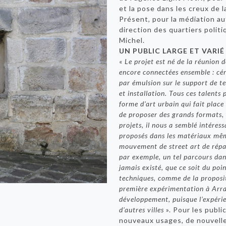
et la pose dans les creux de l
Présent, pour la médiation a
direction des quartiers politi
Michel.
UN PUBLIC LARGE ET VARIÉ
«
Le projet est né de la réunion 
encore connectées ensemble : cé
par émulsion sur le support de te
et installation. Tous ces talents 
forme d’art urbain qui fait place
de proposer des grands formats, 
projets, il nous a semblé intéres
proposés dans les matériaux même
mouvement de street art de répar
par exemple, un tel parcours dans
jamais existé, que ce soit du po
techniques, comme de la proposi
première expérimentation à Arras
développement, puisque l’expérie
d’autres villes
». Pour les publi
nouveaux usages, de nouvelles