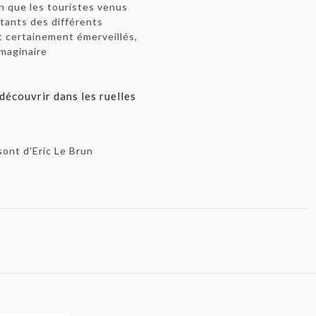
in que les touristes venus
bitants des différents
et certainement émerveillés,
imaginaire
écouvrir dans les ruelles
sont d'Eric Le Brun