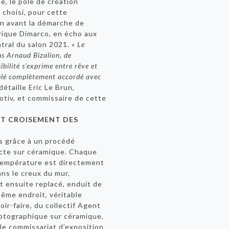
le, le pôle de création
 choisi, pour cette
n avant la démarche de
rique Dimarco, en écho aux
ral du salon 2021. «
Le
ns Arnaud Bizalion, de
bilité s’exprime entre rêve et
blé complètement accordé avec
détaille Eric Le Brun,
otiv, et commissaire de cette
T CROISEMENT DES
s grâce à un procédé
ecte sur céramique. Chaque
 température est directement
ans le creux du mur,
t ensuite replacé, enduit de
même endroit, véritable
ir-faire, du collectif Agent
hotographique sur céramique,
 le commissariat d’exposition