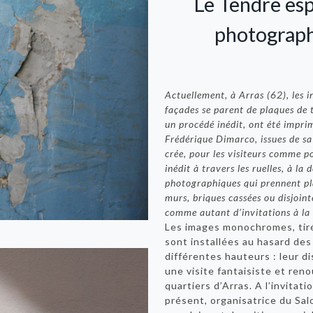
Le Tendre esp
photograph
Actuellement, à Arras (62), les i
façades se parent de plaques de te
un procédé inédit, ont été impri
Frédérique Dimarco, issues de sa
crée, pour les visiteurs comme p
inédit à travers les ruelles, à la
photographiques qui prennent pla
murs, briques cassées ou disjointe
comme autant d’invitations à la r
Les images monochromes, tiré
sont installées au hasard des c
différentes hauteurs : leur di
une visite fantaisiste et ren
quartiers d’Arras. A l’invitat
présent, organisatrice du Sal