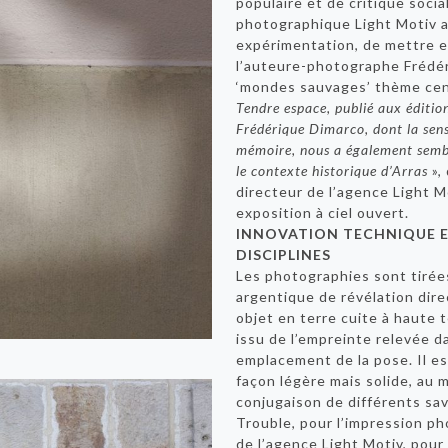
populaire et de critique socia
photographique Light Motiv a
expérimentation, de mettre e
l’auteure-photographe Frédé
‘mondes sauvages’ thème cent
Tendre espace, publié aux éditio
Frédérique Dimarco, dont la sensi
mémoire, nous a également sem
le contexte historique d’Arras
», 
directeur de l’agence Light M
exposition à ciel ouvert.
INNOVATION TECHNIQUE E
DISCIPLINES
Les photographies sont tirée
argentique de révélation dir
objet en terre cuite à haute
issu de l’empreinte relevée d
emplacement de la pose. Il es
façon légère mais solide, au 
conjugaison de différents savo
Trouble, pour l’impression p
de l’agence Light Motiv, pour