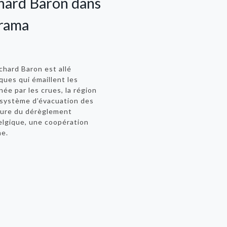
hard Baron dans
rama
chard Baron est allé
ques qui émaillent les
ée par les crues, la région
 système d’évacuation des
heure du dérèglement
Belgique, une
coopération
ne
.
.