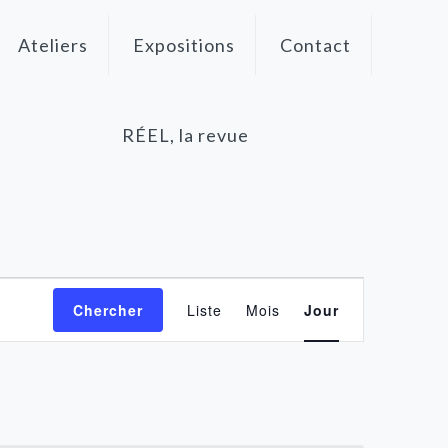
Ateliers
Expositions
Contact
RÉEL, la revue
Navigation
Chercher
Liste
Mois
Jour
de
vues
Évènement