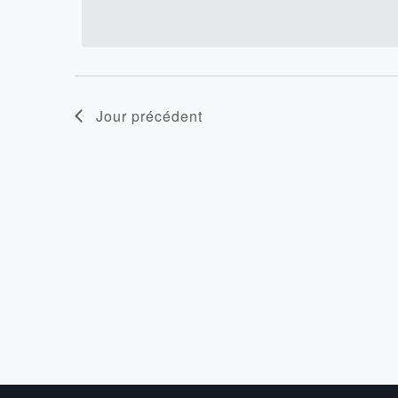
vues
date.
2026
Évènements
Jour précédent