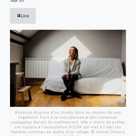
Jour 55
Lire
Béatrice dispose d'un studio libre au-dessus de son
logement. Face à la recrudescence des violences
conjugales durant le confinement, elle a choisi de prêter
cet espace à l'association SOLFA qui met à l'abri les
femmes victimes en quête d'un refuge. © Anouk Desury