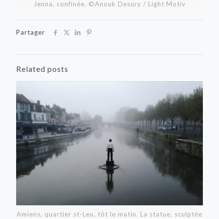
Jenna, confinée. ©Anouk Desury / Light Motiv
Partager
Related posts
Amiens, quartier st-Leu, tôt le matin. La statue, sculptée