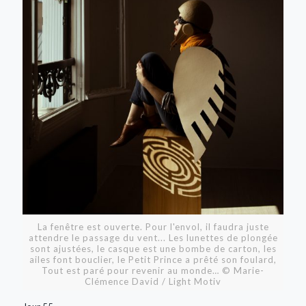
La fenêtre est ouverte. Pour l'envol, il faudra juste
attendre le passage du vent... Les lunettes de plongée
sont ajustées, le casque est une bombe de carton, les
ailes font bouclier, le Petit Prince a prêté son foulard,
Tout est paré pour revenir au monde… © Marie-
Clémence David / Light Motiv