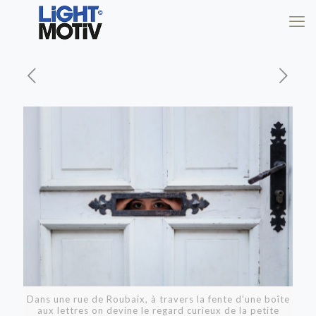
Dans une rue de Roubaix, à travers la fente d'une boîte
aux lettres on devine le regard curieux de la petite