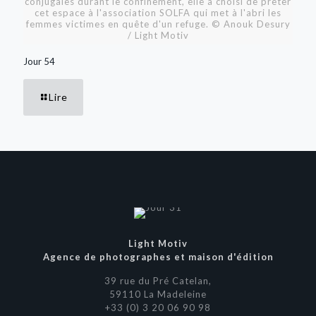
conjugales durant le confinement, elle a choisi de prêter
cet espace à l'association SOLFA qui met à l'abri les
femmes victimes en quête d'un refuge. © Anouk Desury
/ Light Motiv
Jour 54
Lire
Light Motiv
Agence de photographes et maison d'édition
39 rue du Pré Catelan,
59110 La Madeleine
+33 (0) 3 20 06 90 98