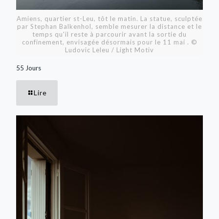
Amiens, quartier st-Leu, tôt le matin. La statue, sculptée
par Stephan Balkenhol, semble mesurer la distance et le
temps qu'il reste à parcourir avant la sortie du
confinement, envisagée désormais pour le 11 mai . ©
Ludovic Leleu / Light Motiv
55 Jours
Lire