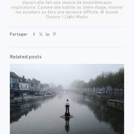
départ elle fait une séance de kinésithérapie
respiratoire. Comme elle habite au 3éme étage, monter
les escaliers va être une épreuve difficile. © Anouk
Desury / Light Motiv
Partager
Related posts