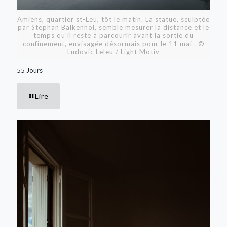
Amiens, quartier st-Leu, tôt le matin. La statue, sculptée
par Stephan Balkenhol, semble mesurer la distance et le
temps qu'il reste à parcourir avant la sortie du
confinement, envisagée désormais pour le 11 mai . ©
Ludovic Leleu / Light Motiv
55 Jours
Lire