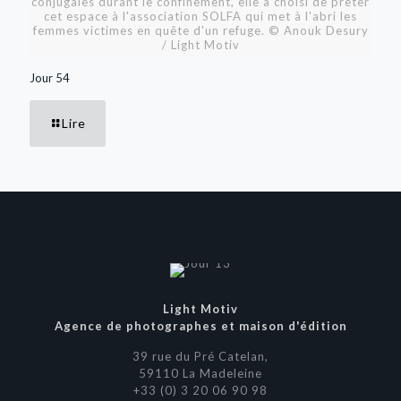
conjugales durant le confinement, elle a choisi de prêter
cet espace à l'association SOLFA qui met à l'abri les
femmes victimes en quête d'un refuge. © Anouk Desury
/ Light Motiv
Jour 54
Lire
Light Motiv
Agence de photographes et maison d'édition
39 rue du Pré Catelan,
59110 La Madeleine
+33 (0) 3 20 06 90 98