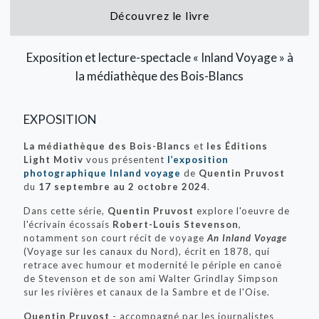
Découvrez le livre
Exposition et lecture-spectacle « Inland Voyage » à
la médiathèque des Bois-Blancs
EXPOSITION
La médiathèque des Bois-Blancs
et
les Éditions
Light Motiv
vous présentent
l’exposition
photographique Inland voyage
de
Quentin Pruvost
du
17 septembre au 2 octobre 2024
.
Dans cette série,
Quentin Pruvost
explore l'oeuvre de
l'écrivain écossais
Robert-Louis Stevenson
,
notamment son court récit de voyage
An Inland Voyage
(Voyage sur les canaux du Nord), écrit en 1878, qui
retrace avec humour et modernité le périple en canoë
de Stevenson et de son ami Walter Grindlay Simpson
sur les rivières et canaux de la Sambre et de l'Oise.
Quentin Pruvost
- accompagné par les journalistes