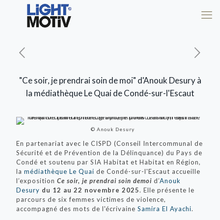
"Ce soir, je prendrai soin de moi" d'Anouk Desury à
la médiathèque Le Quai de Condé-sur-l'Escaut
© Anouk Desury
En partenariat avec le CISPD (Conseil Intercommunal
de
Sécurité et
de
Prévention
de
la Délinquance) du Pays
de
Condé et soutenu par SIA Habitat et Habitat en Région,
la
médiathèque Le Quai
de
Condé-sur-l'Escaut accueille
l’exposition
Ce soir, je prendrai soin
de
moi
d’
Anouk
De
sury
du 12 au 22 novembre 2025
. Elle présente le
parcours
de
six femmes victimes
de
violence,
accompagné
de
s mots
de
l'écrivaine
Samira El Ayachi
.