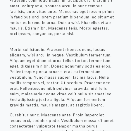
Praesent commodo ligula, in faucibus orci dictum sit
amet, volutpat a, posuere arcu. In nunc tempus
facilisis, ante vitae ante. Maecenas eget ipsum primis
in faucibus orci lorem pretium bibendum leo sit amet
metus et lorem. In urna. Duis a wisi. Phasellus vitae
mauris. Etiam nibh. Maecenas felis. Morbi egestas,
orci ipsum, congue ac, porta nisl.
Morbi sollicitudin. Praesent rhoncus nunc, luctus
aliquam, wisi arcu, in neque. Vestibulum fermentum.
Aliquam eget diam at urna tellus tortor, fermentum
eget, dignissim nibh. Donec nonummy sodales eros.
Pellentesque porta ornare, erat eu fermentum
vestibulum. Nunc massa sapien, lacinia lacus. Nulla
mollis tempor vel, tortor. Ut pretium. Praesent nec
erat. Pellentesque nibh pulvinar gravida, nisl felis
enim, malesuada neque vitae velit nulla sit amet leo.
Sed adipiscing justo a ligula. Aliquam fermentum
gravida mattis, mauris magna, at sagittis libero.
Curabitur nunc. Maecenas ante. Proin imperdiet
lectus orci, sodales pede. Vestibulum massa sit amet,
consectetuer vulputate tempor magna purus,