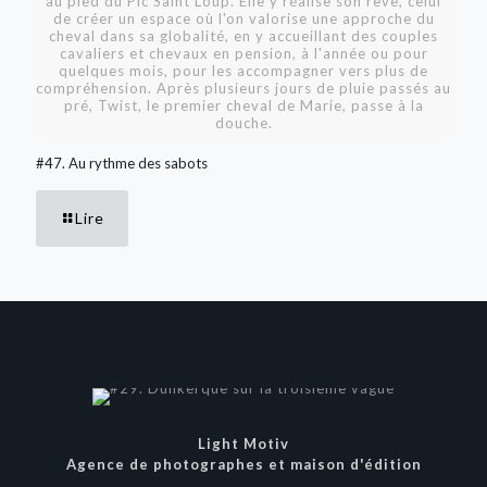
au pied du Pic Saint Loup. Elle y réalise son rêve, celui
de créer un espace où l'on valorise une approche du
cheval dans sa globalité, en y accueillant des couples
cavaliers et chevaux en pension, à l'année ou pour
quelques mois, pour les accompagner vers plus de
compréhension. Après plusieurs jours de pluie passés au
pré, Twist, le premier cheval de Marie, passe à la
douche.
#47. Au rythme des sabots
Lire
Light Motiv
Agence de photographes et maison d'édition